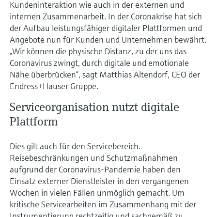
Kundeninteraktion wie auch in der externen und
Füllstandsmessung
Analysatoren für Härte, Eisen,
internen Zusammenarbeit. In der Coronakrise hat sich
Device Viewer
Aluminium & Chromat
der Aufbau leistungsfähiger digitaler Plattformen und
Produktspezifische Informationen und
Füllstandsmessung Druck
Angebote nun für Kunden und Unternehmen bewährt.
Dokumente finden
Prozessphotometer
„Wir können die physische Distanz, zu der uns das
Alle ansehen
Ersatzteilsuche
Coronavirus zwingt, durch digitale und emotionale
Mikrowellentransmission
Nähe überbrücken“, sagt Matthias Altendorf, CEO der
Ersatzteile anhand von Produktwurzel,
Bestellcode oder Seriennummer finden
Endress+Hauser Gruppe.
Memosens-Technologie
Serviceorganisation nutzt digitale
Plattform
Alle ansehen
Dies gilt auch für den Servicebereich.
Reisebeschränkungen und Schutzmaßnahmen
aufgrund der Coronavirus-Pandemie haben den
Einsatz externer Dienstleister in den vergangenen
Wochen in vielen Fällen unmöglich gemacht. Um
kritische Servicearbeiten im Zusammenhang mit der
Instrumentierung rechtzeitig und sachgemäß zu