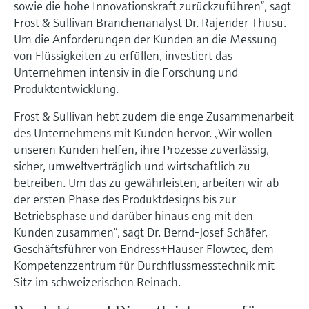
sowie die hohe Innovationskraft zurückzuführen“, sagt
Füllstandsmessung
Analysatoren für Härte, Eisen,
Frost & Sullivan Branchenanalyst Dr. Rajender Thusu.
Device Viewer
Aluminium & Chromat
Um die Anforderungen der Kunden an die Messung
Produktspezifische Informationen und
Füllstandsmessung Druck
von Flüssigkeiten zu erfüllen, investiert das
Dokumente finden
Prozessphotometer
Unternehmen intensiv in die Forschung und
Alle ansehen
Ersatzteilsuche
Produktentwicklung.
Mikrowellentransmission
Ersatzteile anhand von Produktwurzel,
Frost & Sullivan hebt zudem die enge Zusammenarbeit
Bestellcode oder Seriennummer finden
des Unternehmens mit Kunden hervor. „Wir wollen
Memosens-Technologie
unseren Kunden helfen, ihre Prozesse zuverlässig,
sicher, umweltverträglich und wirtschaftlich zu
Alle ansehen
betreiben. Um das zu gewährleisten, arbeiten wir ab
der ersten Phase des Produktdesigns bis zur
Betriebsphase und darüber hinaus eng mit den
Kunden zusammen“, sagt Dr. Bernd-Josef Schäfer,
Geschäftsführer von Endress+Hauser Flowtec, dem
Kompetenzzentrum für Durchflussmesstechnik mit
Sitz im schweizerischen Reinach.