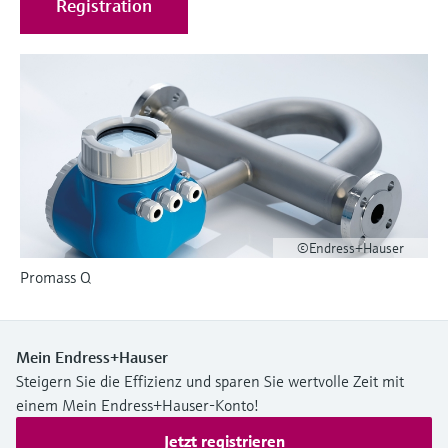
Registration
Füllstandsmessung
Analysatoren für Härte, Eisen,
Device Viewer
Aluminium & Chromat
Produktspezifische Informationen und
Füllstandsmessung Druck
Dokumente finden
Prozessphotometer
Alle ansehen
Ersatzteilsuche
Mikrowellentransmission
Ersatzteile anhand von Produktwurzel,
Bestellcode oder Seriennummer finden
Memosens-Technologie
©Endress+Hauser
Alle ansehen
Promass Q
Mein Endress+Hauser
Steigern Sie die Effizienz und sparen Sie wertvolle Zeit mit
einem Mein Endress+Hauser-Konto!
Jetzt registrieren