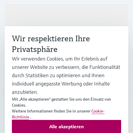
Produkte & Dienstleistungen
Wir respektieren Ihre
Branchen
Privatsphäre
Wir verwenden Cookies, um Ihr Erlebnis auf
Support
unserer Website zu verbessern, die Funktionalität
durch Statistiken zu optimieren und Ihnen
Unternehmen
individuell angepasste Werbung oder Inhalte
anzubieten.
Mit „Alle akzeptieren“ gestatten Sie uns den Einsatz von
Cookies.
AUT
•
Deutsch
Weitere Informationen finden Sie in unserer
Cookie-
Richtlinie
.
Alle akzeptieren
Copyright © Endress+Hauser Group Services AG