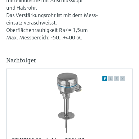
mittelindustrie mit Anschlusskopf
Füllstandsmessung
Analysatoren für Härte, Eisen,
und Halsrohr.
Device Viewer
Aluminium & Chromat
Das Verstärkungsrohr ist mit dem Mess-
Produktspezifische Informationen und
Füllstandsmessung Druck
einsatz veraschweisst.
Dokumente finden
Oberflächenrauhigkeit Ra<= 1,5um
Prozessphotometer
Alle ansehen
Max. Messbereich: -50...+400 oC
Ersatzteilsuche
Mikrowellentransmission
Ersatzteile anhand von Produktwurzel,
Bestellcode oder Seriennummer finden
Nachfolger
Memosens-Technologie
Alle ansehen
F
L
E
X