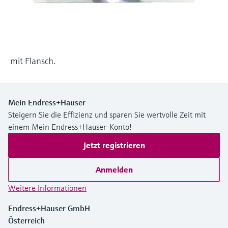
Füllstandsmessung
Analysatoren für Härte, Eisen,
Device Viewer
Aluminium & Chromat
Produktspezifische Informationen und
Füllstandsmessung Druck
Dokumente finden
Prozessphotometer
Alle ansehen
mit Flansch.
Ersatzteilsuche
Mikrowellentransmission
Ersatzteile anhand von Produktwurzel,
Bestellcode oder Seriennummer finden
Memosens-Technologie
Mein Endress+Hauser
Steigern Sie die Effizienz und sparen Sie wertvolle Zeit mit
einem Mein Endress+Hauser-Konto!
Alle ansehen
Jetzt registrieren
Anmelden
Weitere Informationen
Endress+Hauser GmbH
Österreich