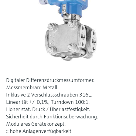
Füllstandsmessung
Analysatoren für Härte, Eisen,
Device Viewer
Aluminium & Chromat
Produktspezifische Informationen und
Füllstandsmessung Druck
Dokumente finden
Prozessphotometer
Alle ansehen
Ersatzteilsuche
Mikrowellentransmission
Ersatzteile anhand von Produktwurzel,
Bestellcode oder Seriennummer finden
Memosens-Technologie
Alle ansehen
Digitaler Differenzdruckmessumformer.
Messmembran: Metall.
Inklusive 2 Verschlussschrauben 316L.
Linearität +/-0,1%, Turndown 100:1.
Hoher stat. Druck / Überlastfestigkeit.
Sicherheit durch Funktionsüberwachung.
Modulares Gerätekonzept.
:: hohe Anlagenverfügbarkeit