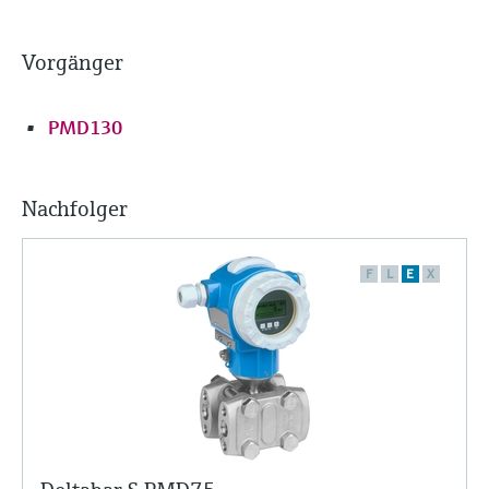
Vorgänger
PMD130
Nachfolger
F
L
E
X