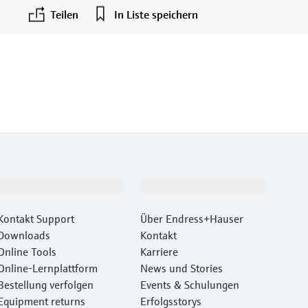
Teilen
In Liste speichern
F
L
E
X
Support
Unternehmen
Kontakt Support
Über Endress+Hauser
Downloads
Kontakt
Online Tools
Karriere
Online-Lernplattform
News und Stories
Bestellung verfolgen
Events & Schulungen
Equipment returns
Erfolgsstorys