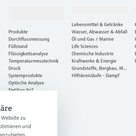
Produkte &
Branchen
Dienstleistungen
Lebensmittel & Getränke
Produkte
Wasser, Abwasser & Abfall
Durchflussmessung
Öl und Gas / Marine
Füllstand
Life Sciences
Flüssigkeitsanalyse
Chemische Industrie
Temperaturmesstechnik
Kraftwerke & Energie
Druck
Grundstoffe, Bergbau, Met
Systemprodukte
alle
Hilfskreisläufe - Dampf
Optische Analyse
Netilion IIoT
Software
Empfohlene Produkte
häre
Online Tools
r Website zu
Dienstleistungen
optimieren und
 anzubieten.