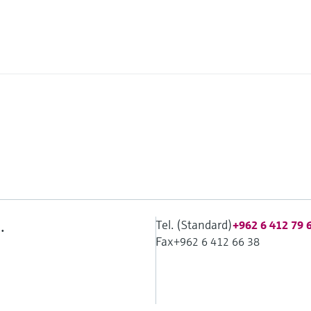
Tel. (Standard)
.
+962 6 412 79 
Fax
+962 6 412 66 38