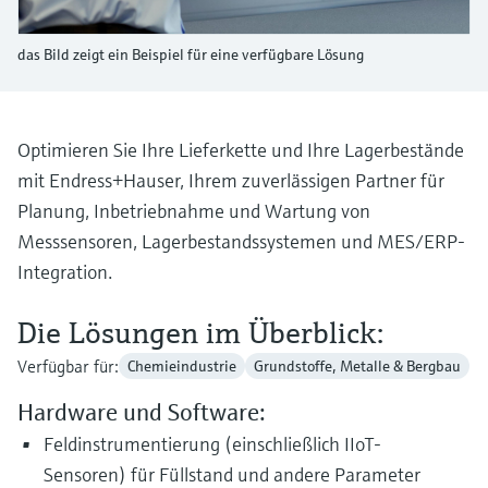
Füllstandsmessung
Analysatoren für Härte, Eisen,
Device Viewer
Aluminium & Chromat
das Bild zeigt ein Beispiel für eine verfügbare Lösung
Produktspezifische Informationen und
Füllstandsmessung Druck
Dokumente finden
Prozessphotometer
Alle ansehen
Ersatzteilsuche
Optimieren Sie Ihre Lieferkette und Ihre Lagerbestände
Mikrowellentransmission
Ersatzteile anhand von Produktwurzel,
mit Endress+Hauser, Ihrem zuverlässigen Partner für
Bestellcode oder Seriennummer finden
Planung, Inbetriebnahme und Wartung von
Memosens-Technologie
Messsensoren, Lagerbestandssystemen und MES/ERP-
Integration.
Alle ansehen
Die Lösungen im Überblick:
Verfügbar für:
Chemieindustrie
Grundstoffe, Metalle & Bergbau
Hardware und Software:
Feldinstrumentierung (einschließlich IIoT-
Sensoren) für Füllstand und andere Parameter