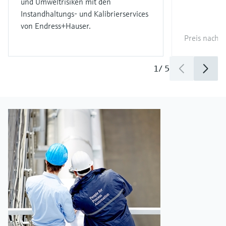
und Umweltrisiken mit den
Instandhaltungs- und Kalibrierservices
von Endress+Hauser.
Preis nach
l
1
/
5