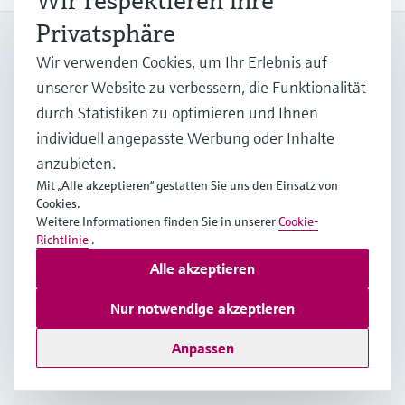
Wir respektieren Ihre
Privatsphäre
Mein Endress+Hauser
Wir verwenden Cookies, um Ihr Erlebnis auf
Steigern Sie die Effizienz und sparen Sie wertvolle Zeit mit
unserer Website zu verbessern, die Funktionalität
einem Mein Endress+Hauser-Konto!
durch Statistiken zu optimieren und Ihnen
Jetzt registrieren
individuell angepasste Werbung oder Inhalte
anzubieten.
Anmelden
Mit „Alle akzeptieren“ gestatten Sie uns den Einsatz von
Weitere Informationen
Cookies.
Weitere Informationen finden Sie in unserer
Cookie-
Endress+Hauser GmbH
Richtlinie
.
Österreich
Alle akzeptieren
+43 (0)1 880 56 0
Nur notwendige akzeptieren
Anpassen
info.at@endress.com