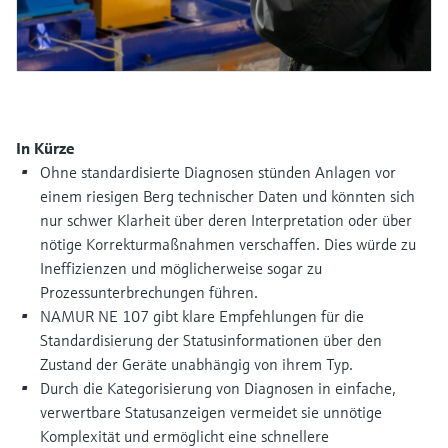
Füllstandsmessung
Analysatoren für Härte, Eisen,
Device Viewer
Aluminium & Chromat
Produktspezifische Informationen und
Füllstandsmessung Druck
Dokumente finden
Prozessphotometer
Alle ansehen
Ersatzteilsuche
Mikrowellentransmission
In Kürze
Ersatzteile anhand von Produktwurzel,
Ohne standardisierte Diagnosen stünden Anlagen vor
Bestellcode oder Seriennummer finden
einem riesigen Berg technischer Daten und könnten sich
Memosens-Technologie
nur schwer Klarheit über deren Interpretation oder über
nötige Korrekturmaßnahmen verschaffen. Dies würde zu
Alle ansehen
Ineffizienzen und möglicherweise sogar zu
Prozessunterbrechungen führen.
NAMUR NE 107 gibt klare Empfehlungen für die
Standardisierung der Statusinformationen über den
Zustand der Geräte unabhängig von ihrem Typ.
Durch die Kategorisierung von Diagnosen in einfache,
verwertbare Statusanzeigen vermeidet sie unnötige
Komplexität und ermöglicht eine schnellere