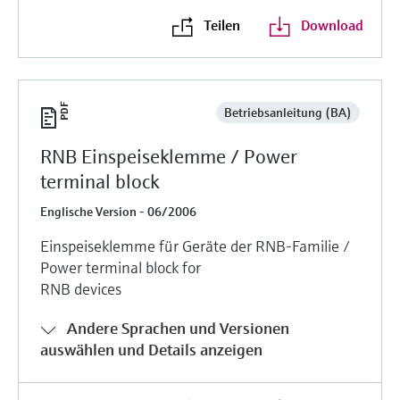
Füllstandsmessung
Analysatoren für Härte, Eisen,
Teilen
Download
Device Viewer
Aluminium & Chromat
Produktspezifische Informationen und
Füllstandsmessung Druck
Dokumente finden
Prozessphotometer
Alle ansehen
Ersatzteilsuche
Betriebsanleitung (BA)
Mikrowellentransmission
Ersatzteile anhand von Produktwurzel,
RNB Einspeiseklemme / Power
Bestellcode oder Seriennummer finden
Memosens-Technologie
terminal block
Englische Version - 06/2006
Alle ansehen
Einspeiseklemme für Geräte der RNB-Familie /
Power terminal block for
RNB devices
Andere Sprachen und Versionen
auswählen und Details anzeigen