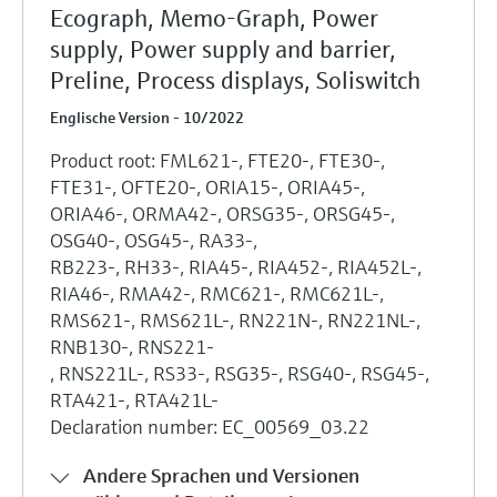
Ecograph, Memo-Graph, Power
supply, Power supply and barrier,
Preline, Process displays, Soliswitch
Englische Version - 10/2022
Product root: FML621-, FTE20-, FTE30-,
FTE31-, OFTE20-, ORIA15-, ORIA45-,
ORIA46-, ORMA42-, ORSG35-, ORSG45-,
OSG40-, OSG45-, RA33-,
RB223-, RH33-, RIA45-, RIA452-, RIA452L-,
RIA46-, RMA42-, RMC621-, RMC621L-,
RMS621-, RMS621L-, RN221N-, RN221NL-,
RNB130-, RNS221-
, RNS221L-, RS33-, RSG35-, RSG40-, RSG45-,
RTA421-, RTA421L-
Declaration number: EC_00569_03.22
Andere Sprachen und Versionen