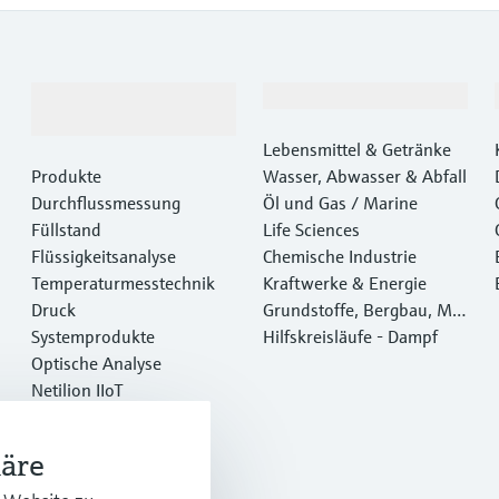
Produkte &
Branchen
Dienstleistungen
Lebensmittel & Getränke
Produkte
Wasser, Abwasser & Abfall
Durchflussmessung
Öl und Gas / Marine
Füllstand
Life Sciences
Flüssigkeitsanalyse
Chemische Industrie
Temperaturmesstechnik
Kraftwerke & Energie
Druck
Grundstoffe, Bergbau, Met
Systemprodukte
alle
Hilfskreisläufe - Dampf
Optische Analyse
Netilion IIoT
Software
Empfohlene Produkte
häre
Online Tools
Dienstleistungen