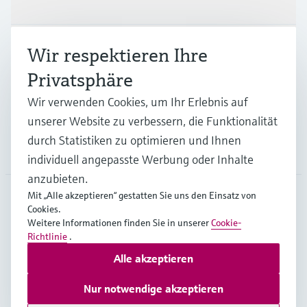
Branchen
Wir respektieren Ihre
Privatsphäre
Support
Wir verwenden Cookies, um Ihr Erlebnis auf
unserer Website zu verbessern, die Funktionalität
durch Statistiken zu optimieren und Ihnen
Unternehmen
individuell angepasste Werbung oder Inhalte
anzubieten.
Mit „Alle akzeptieren“ gestatten Sie uns den Einsatz von
Cookies.
AUT
•
Deutsch
Weitere Informationen finden Sie in unserer
Cookie-
Richtlinie
.
Alle akzeptieren
Copyright © Endress+Hauser Group Services AG
Impressum
Nutzungsbedingungen
Datenschutz
Nur notwendige akzeptieren
Rechtliches und AGB Österreich