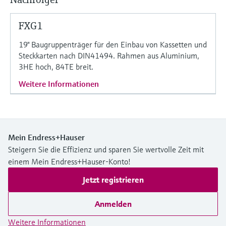
Füllstandsmessung
Analysatoren für Härte, Eisen,
Device Viewer
Aluminium & Chromat
FXG1
Produktspezifische Informationen und
Füllstandsmessung Druck
Dokumente finden
19" Baugruppenträger für den Einbau von Kassetten und
Prozessphotometer
Steckkarten nach DIN41494. Rahmen aus Aluminium,
Alle ansehen
Ersatzteilsuche
3HE hoch, 84TE breit.
Mikrowellentransmission
Ersatzteile anhand von Produktwurzel,
Weitere Informationen
Bestellcode oder Seriennummer finden
Memosens-Technologie
Alle ansehen
Mein Endress+Hauser
Steigern Sie die Effizienz und sparen Sie wertvolle Zeit mit
einem Mein Endress+Hauser-Konto!
Jetzt registrieren
Anmelden
Weitere Informationen