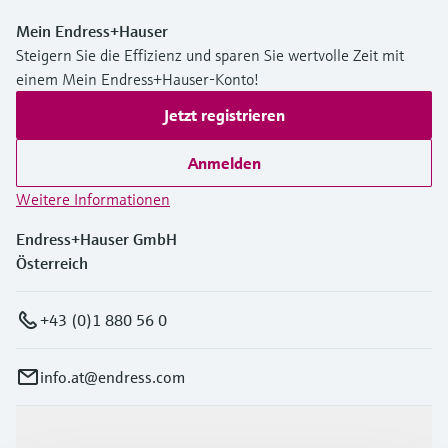
Füllstandsmessung
Analysatoren für Härte, Eisen,
Mein Endress+Hauser
Device Viewer
Aluminium & Chromat
Steigern Sie die Effizienz und sparen Sie wertvolle Zeit mit
Produktspezifische Informationen und
Füllstandsmessung Druck
einem Mein Endress+Hauser-Konto!
Dokumente finden
Prozessphotometer
Jetzt registrieren
Alle ansehen
Ersatzteilsuche
Mikrowellentransmission
Ersatzteile anhand von Produktwurzel,
Anmelden
Bestellcode oder Seriennummer finden
Weitere Informationen
Memosens-Technologie
Endress+Hauser GmbH
Alle ansehen
Österreich
+43 (0)1 880 56 0
info.at@endress.com
Produkte & Dienstleistungen