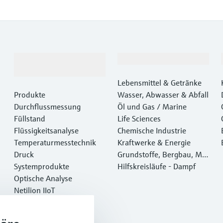
Produkte &
Branchen
Dienstleistungen
Lebensmittel & Getränke
Produkte
Wasser, Abwasser & Abfall
Durchflussmessung
Öl und Gas / Marine
Füllstand
Life Sciences
Flüssigkeitsanalyse
Chemische Industrie
Temperaturmesstechnik
Kraftwerke & Energie
Druck
Grundstoffe, Bergbau, Met
Systemprodukte
alle
Hilfskreisläufe - Dampf
Optische Analyse
Netilion IIoT
Software
Empfohlene Produkte