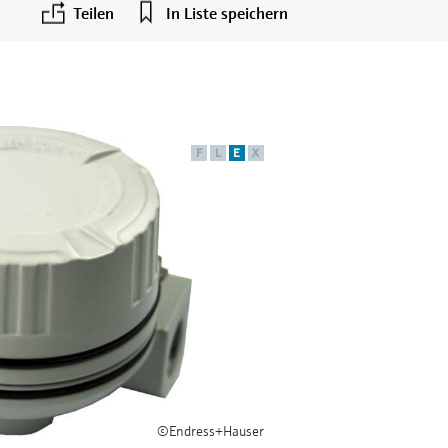
Teilen
In Liste speichern
F
L
E
X
©Endress+Hauser