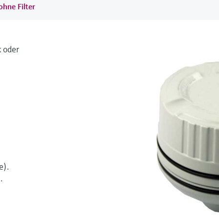
ohne Filter
 oder
e).
.