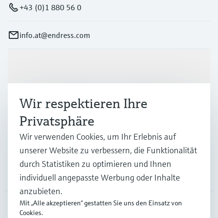
Füllstandsmessung
Analysatoren für Härte, Eisen,
+43 (0)1 880 56 0
Device Viewer
Aluminium & Chromat
Produktspezifische Informationen und
Füllstandsmessung Druck
info.at@endress.com
Dokumente finden
Prozessphotometer
Alle ansehen
Ersatzteilsuche
Produkte & Dienstleistungen
Mikrowellentransmission
Ersatzteile anhand von Produktwurzel,
Bestellcode oder Seriennummer finden
Memosens-Technologie
Wir respektieren Ihre
Branchen
Privatsphäre
Alle ansehen
Wir verwenden Cookies, um Ihr Erlebnis auf
Support
unserer Website zu verbessern, die Funktionalität
durch Statistiken zu optimieren und Ihnen
Unternehmen
individuell angepasste Werbung oder Inhalte
anzubieten.
Mit „Alle akzeptieren“ gestatten Sie uns den Einsatz von
Cookies.