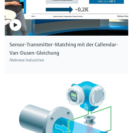
kundenseitiger Abgleich auf das jeweilige
Dielektrikum des Mediums notwendig.
In einem kleinen Übergangsbereich zwischen
leitfähigen und nicht leitfähigen Medien liegt
ein so genannter kritischer Bereich. In diesem
Sensor-Transmitter-Matching mit der Callendar-
Bereich führt eine minimale
Van-Dusen-Gleichung
Leitfähigkeitsänderung des Mediums zu einer
Mehrere Industrien
sprunghaften Änderung des Messwerts.
Applikationen in diesem Leitfähigkeitsbereich
sind deshalb zu vermeiden.
Messgeräte nach dem kapazitiven Messprinzip
von Endress+Hauser ermöglichen die Messung
von Füllstand, der Trennschicht sowie des
Grenzstands in Flüssigkeiten und Feststoffen –
auch bei Anwendungen mit hohen
Temperaturen oder Drücken sowie im