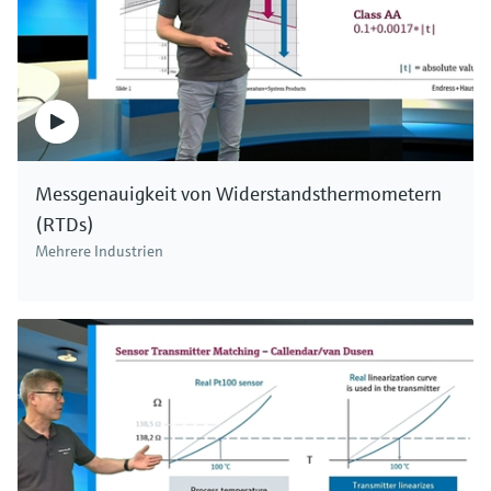
höheren Dielektrizitätskonstanten des
Mediums.
Die Messung ist somit abhängig von der
Dielektrizitätskonstanten des Mediums und der
Behältergeometrie. Deshalb werden in der
Praxis meist Masserohrsonden verwendet, die
Messgenauigkeit von Widerstandsthermometern
eine definierte Geometrie darstellen und durch
(RTDs)
den geringen Plattenabstand den Messeffekt
Mehrere Industrien
zusätzlich erhöhen. Bei leitfähigen Medien
Leitfähigkeit größer als 100 Mikrosiemens pro
Zentimeter ist durch die DK- und
Behälterunabhängigkeit ein werksseitiger
Vorabgleich möglich, was eine schnelle
Inbetriebnahme ermöglicht. Bei nicht
leitfähigen Medien Leitfähigkeit kleiner 1
Mikrosiemens pro Zentimeter ist ein