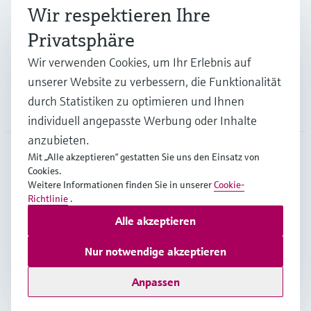
Branchen
Wir respektieren Ihre
Privatsphäre
Support
Wir verwenden Cookies, um Ihr Erlebnis auf
unserer Website zu verbessern, die Funktionalität
durch Statistiken zu optimieren und Ihnen
Unternehmen
individuell angepasste Werbung oder Inhalte
anzubieten.
Mit „Alle akzeptieren“ gestatten Sie uns den Einsatz von
Cookies.
AUT
•
Deutsch
Weitere Informationen finden Sie in unserer
Cookie-
Richtlinie
.
Alle akzeptieren
Copyright © Endress+Hauser Group Services AG
Impressum
Nutzungsbedingungen
Datenschutz
Nur notwendige akzeptieren
Rechtliches und AGB Österreich
Anpassen