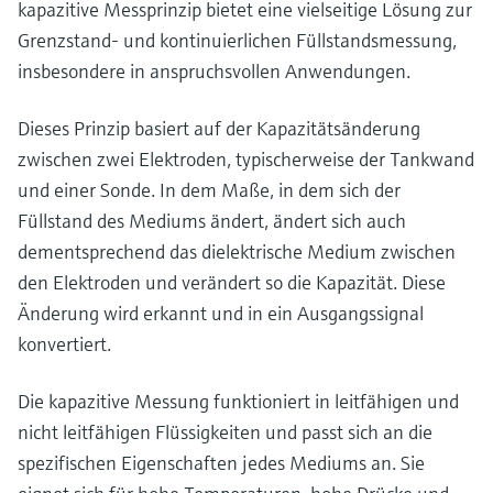
kapazitive Messprinzip bietet eine vielseitige Lösung zur
Füllstandsmessung
Analysatoren für Härte, Eisen,
Device Viewer
Grenzstand- und kontinuierlichen Füllstandsmessung,
Aluminium & Chromat
Produktspezifische Informationen und
Füllstandsmessung Druck
insbesondere in anspruchsvollen Anwendungen.
Dokumente finden
Prozessphotometer
Alle ansehen
Dieses Prinzip basiert auf der Kapazitätsänderung
Ersatzteilsuche
zwischen zwei Elektroden, typischerweise der Tankwand
Mikrowellentransmission
Ersatzteile anhand von Produktwurzel,
und einer Sonde. In dem Maße, in dem sich der
Bestellcode oder Seriennummer finden
Memosens-Technologie
Füllstand des Mediums ändert, ändert sich auch
dementsprechend das dielektrische Medium zwischen
Alle ansehen
den Elektroden und verändert so die Kapazität. Diese
Änderung wird erkannt und in ein Ausgangssignal
konvertiert.
Die kapazitive Messung funktioniert in leitfähigen und
nicht leitfähigen Flüssigkeiten und passt sich an die
spezifischen Eigenschaften jedes Mediums an. Sie