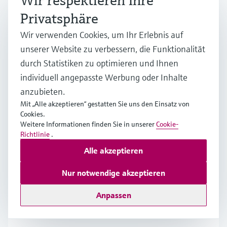
Wir respektieren Ihre
Erschließen Sie das Potenzial von Biopharma 4.0 mit
Privatsphäre
unserem umfassenden Whitepaper. Entdecken Sie
Möglichkeiten für Weiterbildung und
Wir verwenden Cookies, um Ihr Erlebnis auf
Karriereentwicklung, um sich in der Welt von
unserer Website zu verbessern, die Funktionalität
Biopharma 4.0 zurechtzufinden. Jetzt lesen!
durch Statistiken zu optimieren und Ihnen
individuell angepasste Werbung oder Inhalte
Mehr lesen
anzubieten.
Mit „Alle akzeptieren“ gestatten Sie uns den Einsatz von
Cookies.
Weitere Informationen finden Sie in unserer
Cookie-
Prinzipien der Raman-Spektroskopie
Richtlinie
.
Alle akzeptieren
Erfahren Sie in diesem Überblick über die Raman-
Spektroskopie, wie Sie molekulare Einblicke
Nur notwendige akzeptieren
gewinnen – mit einer zerstörungsfreien
Echtzeitanalyse für chemische Identifizierung,
Anpassen
Prozesssteuerung und Innovationen in vielen
verschiedenen Branchen.