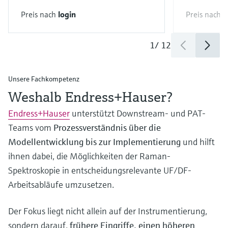
Preis nach
login
Preis nach
l
1
/
12
Unsere Fachkompetenz
Weshalb Endress+Hauser?
Endress+Hauser
unterstützt Downstream- und PAT-
Teams vom
Prozessverständnis über die
Modellentwicklung bis zur Implementierung
und hilft
ihnen dabei, die Möglichkeiten der Raman-
Spektroskopie in entscheidungsrelevante UF/DF-
Arbeitsabläufe umzusetzen.
Der Fokus liegt nicht allein auf der Instrumentierung,
sondern darauf,
frühere Eingriffe, einen höheren