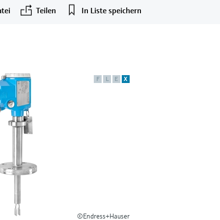
tei
Teilen
In Liste speichern
F
L
E
X
©Endress+Hauser