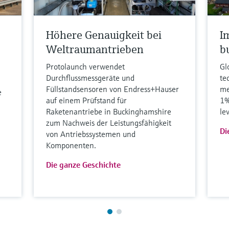
Höhere Genauigkeit bei
I
Weltraumantrieben
b
Protolaunch verwendet
Gl
Durchflussmessgeräte und
te
Füllstandsensoren von Endress+Hauser
me
e
auf einem Prüfstand für
1%
Raketenantriebe in Buckinghamshire
le
zum Nachweis der Leistungsfähigkeit
Di
von Antriebssystemen und
Komponenten.
Die ganze Geschichte