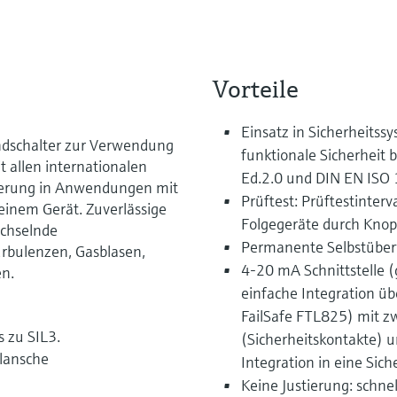
Vorteile
Einsatz in Sicherheits
andschalter zur Verwendung
funktionale Sicherheit
 allen internationalen
Ed.2.0 und DIN EN ISO
icherung in Anwendungen mit
Prüftest: Prüftestinterv
 einem Gerät. Zuverlässige
Folgegeräte durch Knop
echselnde
Permanente Selbstübe
rbulenzen, Gasblasen,
4-20 mA Schnittstell
n.
einfache Integration übe
FailSafe FTL825) mit 
s zu SIL3.
(Sicherheitskontakte) u
lansche
Integration in eine Sic
Keine Justierung: schne