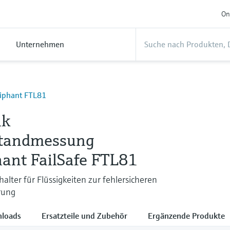
On
Unternehmen
uiphant FTL81
ik
tandmessung
hant FailSafe FTL81
alter für Flüssigkeiten zur fehlersicheren
rung
loads
Ersatzteile und Zubehör
Ergänzende Produkte