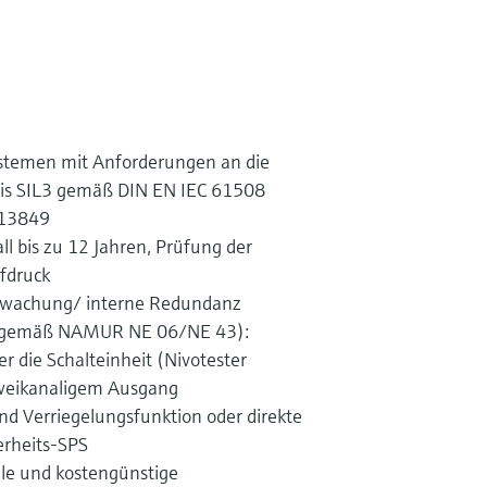
systemen mit Anforderungen an die
 bis SIL3 gemäß DIN EN IEC 61508
 13849
all bis zu 12 Jahren, Prüfung der
fdruck
rwachung/ interne Redundanz
e (gemäß NAMUR NE 06/NE 43):
r die Schalteinheit (Nivotester
zweikanaligem Ausgang
nd Verriegelungsfunktion oder direkte
herheits-SPS
lle und kostengünstige