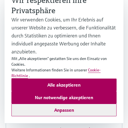
Wir respektieren Ihre
Teilen
Download
Privatsphäre
Wir verwenden Cookies, um Ihr Erlebnis auf
unserer Website zu verbessern, die Funktionalität
Einbauanleitung (EA)
durch Statistiken zu optimieren und Ihnen
individuell angepasste Werbung oder Inhalte
Replacing I/O-board and subprints for
anzubieten.
harsh environment (HE) Installation
Mit „Alle akzeptieren“ gestatten Sie uns den Einsatz von
Instructions
Cookies.
Weitere Informationen finden Sie in unserer
Cookie-
Englische Version - 11/2018
Richtlinie
.
Promag 50, 53, 55, Promass 80, 83, 84,
Alle akzeptieren
CNGmass 8DF, Cubemass 8CN
Nur notwendige akzeptieren
Andere Sprachen und Versionen
Anpassen
auswählen und Details anzeigen