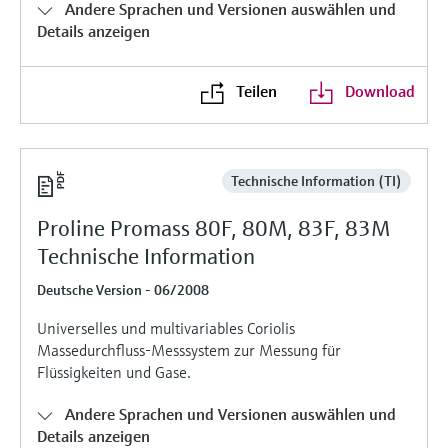
Andere Sprachen und Versionen auswählen und
Füllstandsmessung
Analysatoren für Härte, Eisen,
Details anzeigen
Device Viewer
Aluminium & Chromat
Produktspezifische Informationen und
Füllstandsmessung Druck
Dokumente finden
Teilen
Download
Prozessphotometer
Alle ansehen
Ersatzteilsuche
Mikrowellentransmission
Ersatzteile anhand von Produktwurzel,
Bestellcode oder Seriennummer finden
Technische Information (TI)
Memosens-Technologie
Proline Promass 80F, 80M, 83F, 83M
Alle ansehen
Technische Information
Deutsche Version - 06/2008
Universelles und multivariables Coriolis
Massedurchfluss-Messsystem zur Messung für
Flüssigkeiten und Gase.
Andere Sprachen und Versionen auswählen und
Details anzeigen