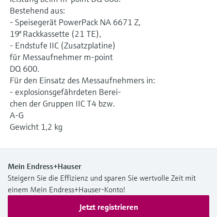
Füllstandsmessung
Analysatoren für Härte, Eisen,
Bestehend aus:
Device Viewer
Aluminium & Chromat
- Speisegerät PowerPack NA 6671 Z,
Produktspezifische Informationen und
Füllstandsmessung Druck
19" Rackkassette (21 TE),
Dokumente finden
- Endstufe IIC (Zusatzplatine)
Prozessphotometer
Alle ansehen
für Messaufnehmer m-point
Ersatzteilsuche
DQ 600.
Mikrowellentransmission
Ersatzteile anhand von Produktwurzel,
Für den Einsatz des Messaufnehmers in:
Bestellcode oder Seriennummer finden
- explosionsgefährdeten Berei-
Memosens-Technologie
chen der Gruppen IIC T4 bzw.
A-G
Alle ansehen
Gewicht 1,2 kg
Mein Endress+Hauser
Steigern Sie die Effizienz und sparen Sie wertvolle Zeit mit
einem Mein Endress+Hauser-Konto!
Jetzt registrieren