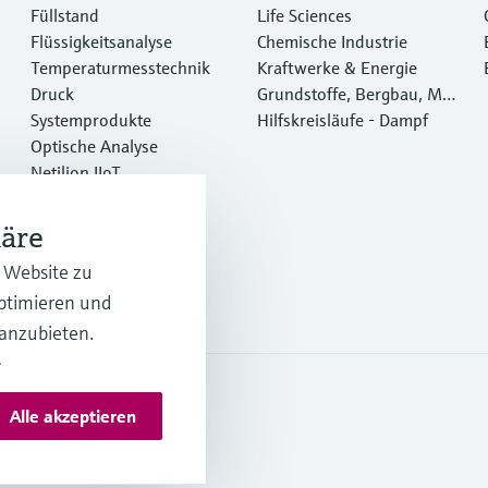
Füllstand
Life Sciences
Flüssigkeitsanalyse
Chemische Industrie
Temperaturmesstechnik
Kraftwerke & Energie
Druck
Grundstoffe, Bergbau, Met
Systemprodukte
alle
Hilfskreisläufe - Dampf
Optische Analyse
Netilion IIoT
Software
Empfohlene Produkte
häre
Online Tools
r Website zu
Dienstleistungen
optimieren und
 anzubieten.
.
Alle akzeptieren
s und AGB Österreich