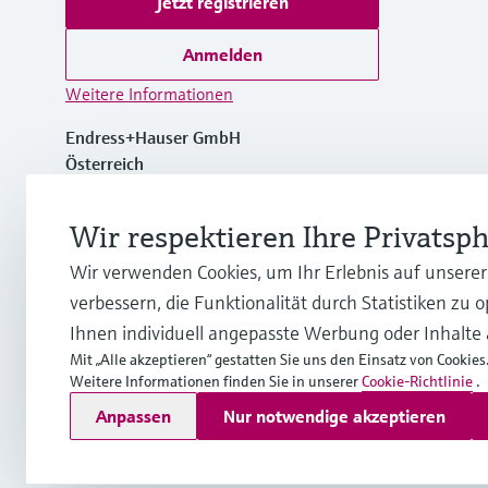
Jetzt registrieren
Anmelden
Weitere Informationen
Endress+Hauser GmbH
Österreich
+43 (0)1 880 56 0
Wir respektieren Ihre Privatsp
Wir verwenden Cookies, um Ihr Erlebnis auf unsere
info.at@endress.com
verbessern, die Funktionalität durch Statistiken zu 
Ihnen individuell angepasste Werbung oder Inhalte
Mit „Alle akzeptieren“ gestatten Sie uns den Einsatz von Cookies
Weitere Informationen finden Sie in unserer
Cookie-Richtlinie
.
Copyright © Endress+Hauser Group Services AG
Anpassen
Nur notwendige akzeptieren
Impressum
Nutzungsbedingungen
Datenschutz
Rechtliche