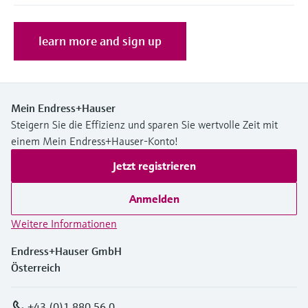
Füllstandsmessung
Analysatoren für Härte, Eisen,
Device Viewer
Aluminium & Chromat
learn more and sign up
Produktspezifische Informationen und
Füllstandsmessung Druck
Dokumente finden
Prozessphotometer
Alle ansehen
Ersatzteilsuche
Mikrowellentransmission
Ersatzteile anhand von Produktwurzel,
Mein Endress+Hauser
Bestellcode oder Seriennummer finden
Steigern Sie die Effizienz und sparen Sie wertvolle Zeit mit
Memosens-Technologie
einem Mein Endress+Hauser-Konto!
Jetzt registrieren
Alle ansehen
Anmelden
Weitere Informationen
Endress+Hauser GmbH
Österreich
+43 (0)1 880 56 0