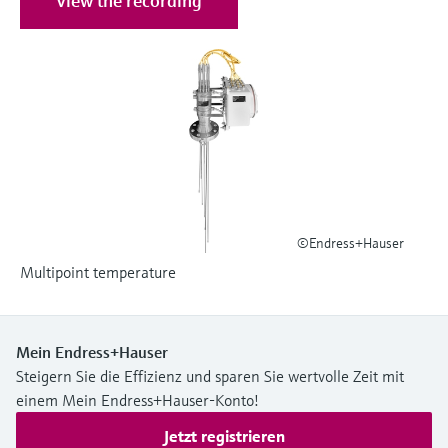
View the recording
Füllstandsmessung
Analysatoren für Härte, Eisen,
Device Viewer
Aluminium & Chromat
Produktspezifische Informationen und
Füllstandsmessung Druck
Dokumente finden
Prozessphotometer
Alle ansehen
Ersatzteilsuche
Mikrowellentransmission
Ersatzteile anhand von Produktwurzel,
Bestellcode oder Seriennummer finden
Memosens-Technologie
©Endress+Hauser
Alle ansehen
Multipoint temperature
Mein Endress+Hauser
Steigern Sie die Effizienz und sparen Sie wertvolle Zeit mit
einem Mein Endress+Hauser-Konto!
Jetzt registrieren