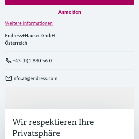
Füllstandsmessung
Analysatoren für Härte, Eisen,
Device Viewer
Anmelden
Aluminium & Chromat
Produktspezifische Informationen und
Füllstandsmessung Druck
Weitere Informationen
Dokumente finden
Prozessphotometer
Endress+Hauser GmbH
Alle ansehen
Ersatzteilsuche
Österreich
Mikrowellentransmission
Ersatzteile anhand von Produktwurzel,
Bestellcode oder Seriennummer finden
+43 (0)1 880 56 0
Memosens-Technologie
Alle ansehen
info.at@endress.com
Produkte & Dienstleistungen
Wir respektieren Ihre
Branchen
Privatsphäre