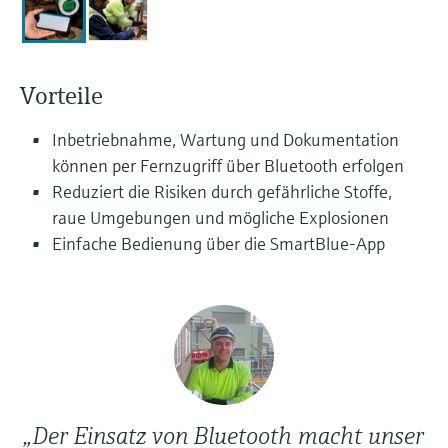
Füllstandsmessung
Analysatoren für Härte, Eisen,
Device Viewer
Aluminium & Chromat
Produktspezifische Informationen und
Füllstandsmessung Druck
Dokumente finden
Vorteile
Prozessphotometer
Alle ansehen
Ersatzteilsuche
Inbetriebnahme, Wartung und Dokumentation
Mikrowellentransmission
Ersatzteile anhand von Produktwurzel,
können per Fernzugriff über Bluetooth erfolgen
Bestellcode oder Seriennummer finden
Reduziert die Risiken durch gefährliche Stoffe,
Memosens-Technologie
raue Umgebungen und mögliche Explosionen
Einfache Bedienung über die SmartBlue-App
Alle ansehen
„Der Einsatz von Bluetooth macht unser