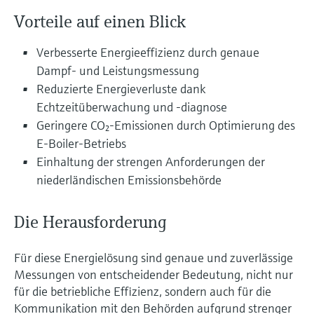
Füllstandsmessung
Analysatoren für Härte, Eisen,
Vorteile auf einen Blick
Device Viewer
Aluminium & Chromat
Produktspezifische Informationen und
Füllstandsmessung Druck
Verbesserte Energieeffizienz durch genaue
Dokumente finden
Prozessphotometer
Dampf- und Leistungsmessung
Alle ansehen
Reduzierte Energieverluste dank
Ersatzteilsuche
Mikrowellentransmission
Echtzeitüberwachung und -diagnose
Ersatzteile anhand von Produktwurzel,
Bestellcode oder Seriennummer finden
Geringere CO₂-Emissionen durch Optimierung des
Memosens-Technologie
E-Boiler-Betriebs
Einhaltung der strengen Anforderungen der
Alle ansehen
niederländischen Emissionsbehörde
Die Herausforderung
Für diese Energielösung sind genaue und zuverlässige
Messungen von entscheidender Bedeutung, nicht nur
für die betriebliche Effizienz, sondern auch für die
Kommunikation mit den Behörden aufgrund strenger