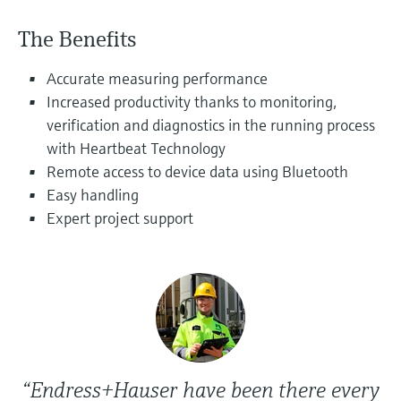
Füllstandsmessung
Analysatoren für Härte, Eisen,
Device Viewer
The Benefits
Aluminium & Chromat
Produktspezifische Informationen und
Füllstandsmessung Druck
Dokumente finden
Accurate measuring performance
Prozessphotometer
Increased productivity thanks to monitoring,
Alle ansehen
Ersatzteilsuche
verification and diagnostics in the running process
Mikrowellentransmission
Ersatzteile anhand von Produktwurzel,
with Heartbeat Technology
Bestellcode oder Seriennummer finden
Remote access to device data using Bluetooth
Memosens-Technologie
Easy handling
Expert project support
Alle ansehen
“Endress+Hauser have been there every