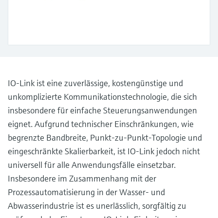
Füllstandsmessung
Analysatoren für Härte, Eisen,
Device Viewer
Aluminium & Chromat
Produktspezifische Informationen und
Füllstandsmessung Druck
Dokumente finden
Prozessphotometer
Alle ansehen
Ersatzteilsuche
Mikrowellentransmission
Ersatzteile anhand von Produktwurzel,
IO-Link ist eine zuverlässige, kostengünstige und
Bestellcode oder Seriennummer finden
unkomplizierte Kommunikationstechnologie, die sich
Memosens-Technologie
insbesondere für einfache Steuerungsanwendungen
Alle ansehen
eignet. Aufgrund technischer Einschränkungen, wie
begrenzte Bandbreite, Punkt-zu-Punkt-Topologie und
eingeschränkte Skalierbarkeit, ist IO-Link jedoch nicht
universell für alle Anwendungsfälle einsetzbar.
Insbesondere im Zusammenhang mit der
Prozessautomatisierung in der Wasser- und
Abwasserindustrie ist es unerlässlich, sorgfältig zu