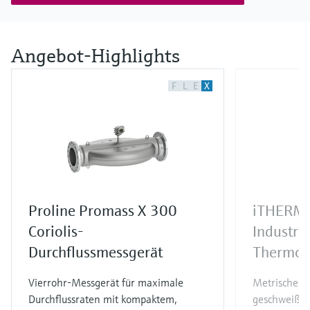
Angebot-Highlights
F
L
E
X
Proline Promass X 300
iTHERM
Coriolis-
Industri
Durchflussmessgerät
Thermom
Vierrohr-Messgerät für maximale
Metrisches
Durchflussraten mit kompaktem,
geschweißte