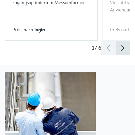
zugangsoptimiertem Messumformer
Vielzahl von
Anwendung
Preis nach
login
Preis nach
l
1
/
6