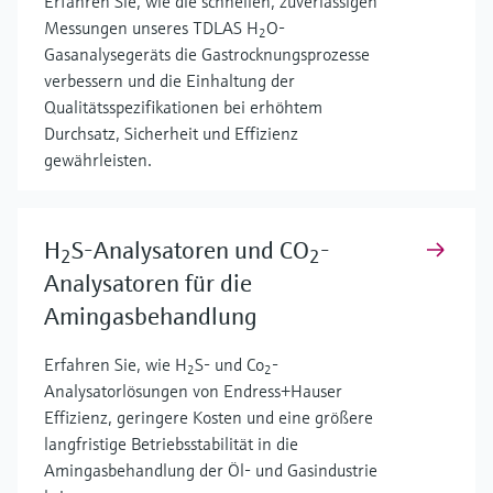
Erfahren Sie, wie die schnellen, zuverlässigen
Messungen unseres TDLAS H
O-
2
Gasanalysegeräts die Gastrocknungsprozesse
verbessern und die Einhaltung der
Qualitätsspezifikationen bei erhöhtem
Durchsatz, Sicherheit und Effizienz
gewährleisten.
H
S-Analysatoren und CO
-
2
2
Analysatoren für die
Amingasbehandlung
Erfahren Sie, wie H
S- und Co
-
2
2
Analysatorlösungen von Endress+Hauser
Effizienz, geringere Kosten und eine größere
langfristige Betriebsstabilität in die
Amingasbehandlung der Öl- und Gasindustrie