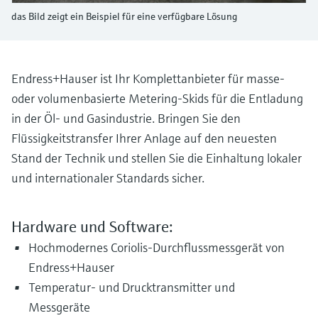
Füllstandsmessung
Analysatoren für Härte, Eisen,
das Bild zeigt ein Beispiel für eine verfügbare Lösung
Device Viewer
Aluminium & Chromat
Produktspezifische Informationen und
Füllstandsmessung Druck
Dokumente finden
Prozessphotometer
Endress+Hauser ist Ihr Komplettanbieter für masse-
Alle ansehen
Ersatzteilsuche
oder volumenbasierte Metering-Skids für die Entladung
Mikrowellentransmission
Ersatzteile anhand von Produktwurzel,
in der Öl- und Gasindustrie. Bringen Sie den
Bestellcode oder Seriennummer finden
Flüssigkeitstransfer Ihrer Anlage auf den neuesten
Memosens-Technologie
Stand der Technik und stellen Sie die Einhaltung lokaler
und internationaler Standards sicher.
Alle ansehen
Hardware und Software:
Hochmodernes Coriolis-Durchflussmessgerät von
Endress+Hauser
Temperatur- und Drucktransmitter und
Messgeräte